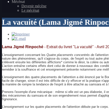
Mécènat
Devenir mécène
Le mécénat
La vacuité (Lama Jigmé Rinpoc
Lama Jigmé Rinpoché
-
Extrait du livret "La vacuité" - Avril 
L'enseignement concernant les
Quatre placements concentrés de l'attention
nature des phénomènes, qu'il s'agisse du corps, de l'esprit ou tout autre
s'élèvent ensuite les différentes afflictions* comme le désir, la colère ou 
L'action entraîne certains effets dont celui de donner à nouveaux des cond
remédier à la souffrance et cet enseignement présente notamment une méth
L'enseignement des quatre placements de l'attention a été énoncé par le Bou
facile de changer, sinon il est très difficile de s'y efforcer et la pratiqu
la manière de rompre la tendance de l'esprit à être attaché au samsara et à
Prenons l'exemple d'une mécanique : même si elle est un peu élaborée, il es
des mécanismes du samsara et de son engendrement nous permet d'appliquer 
l'ignorance.
L'enseignement sur les quatre placements de l'attention débute par le corps