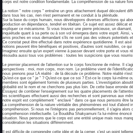
corps est notre condition fondamentale. La compréhension de sa nature fondam
La notion " notre corps " entraîne un gros attachement duquel découlent différ
dans tous les cas, rien n'est permanent et ne conduit à la plénitude.
Sur la base du corps humain, nous développons diverses afflictions qui about
production en dépendance,
tendre
l en tibétain. Ce sujet est assez délicat
expliquer ce mécanisme. Si vous trouvez une pierre précieuse, un diamant, 
inquiétude quant à sa perte ou à son vol émergera dans votre esprit. Ainsi,
amis proches en vous demandant s'ils ne sont pas des voleurs potentiels et to
Ce constat peut être effectué dans notre expérience quotidienne. Il est aisé
notions peuvent être bénéfiques et positives, d'autres sont nuisibles, ce qui
Imaginez ensuite qu'un expert vienne à passer devant votre porte et vous ré
résoudra aussi tous vos problèmes : toutes les suspicions que vous nourriss
Le premier placement de l'attention sur le corps fonctionne de même. Il s'agi
perspectives : moi, mon corps, mon nom. Le problème vient de l'identification
nous prenons pour LA réalité : de là découle ce problème. Notre réalité n'est 
Qu'est-ce que ce " je " ? Qu'est-ce que ce soi ? Est-ce le corps lui-même ou
membres sont également formés de plusieurs parties. L'investigation about
globalité est le nom et ne cherchons pas plus loin. De cette base erronée dé
Essayez de combiner l'enseignement sur les quatre placements de l'attention
les scientifiques effectuent aussi des recherches et sont parvenus aux mêm
notre esprit est complètement " enclavé " dans ce que nous pensons être la réa
La compréhension de la nature véritable des phénomènes est tout d'abord intel
compréhension. Si nous ne l'intégrons pas personnellement, il s'agira alors d
compréhension intellectuelle. Le Bouddha Shakyamuni l'a lui-même énoncé en
situation. Nous pensons que le corps est une entité unique mais nous manqu
considération les situations différemment.
Il est difficile de comprendre cette idée et de la cerner, c'est un point tel