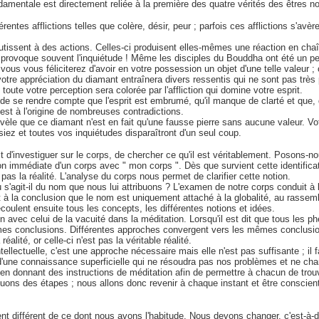
entale est directement reliée à la première des quatre vérités des êtres nobl
entes afflictions telles que colère, désir, peur ; parfois ces afflictions s'avè
issent à des actions. Celles-ci produisent elles-mêmes une réaction en chaîne
 et provoque souvent l'inquiétude ! Même les disciples du Bouddha ont été un
vous vous féliciterez d'avoir en votre possession un objet d'une telle valeu
 votre appréciation du diamant entraînera divers ressentis qui ne sont pas trè
ute votre perception sera colorée par l'affliction qui domine votre esprit.
 de se rendre compte que l'esprit est embrumé, qu'il manque de clarté et que, 
 est à l'origine de nombreuses contradictions.
vèle que ce diamant n'est en fait qu'une fausse pierre sans aucune valeur. Vo
iez et toutes vos inquiétudes disparaîtront d'un seul coup.
t d'investiguer sur le corps, de chercher ce qu'il est véritablement. Posons-n
 immédiate d'un corps avec " mon corps ". Dès que survient cette identificatio
pas la réalité. L'analyse du corps nous permet de clarifier cette notion.
 s'agit-il du nom que nous lui attribuons ? L'examen de notre corps conduit à 
it à la conclusion que le nom est uniquement attaché à la globalité, au rass
coulent ensuite tous les concepts, les différentes notions et idées.
 avec celui de la vacuité dans la méditation. Lorsqu'il est dit que tous les p
es conclusions. Différentes approches convergent vers les mêmes conclusions
lité, or celle-ci n'est pas la véritable réalité.
lectuelle, c'est une approche nécessaire mais elle n'est pas suffisante ; il fa
'une connaissance superficielle qui ne résoudra pas nos problèmes et ne changer
 donnant des instructions de méditation afin de permettre à chacun de trouv
ons des étapes ; nous allons donc revenir à chaque instant et être conscient
lement différent de ce dont nous avons l'habitude. Nous devons changer, c'est-à