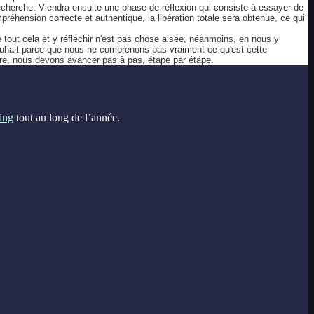
recherche. Viendra ensuite une phase de réflexion qui consiste à essayer de
mpréhension correcte et authentique, la libération totale sera obtenue, ce qui
 tout cela et y réfléchir n'est pas chose aisée, néanmoins, en nous y
ouhait parce que nous ne comprenons pas vraiment ce qu'est cette
 faire, nous devons avancer pas à pas, étape par étape.
ing
tout au long de l’année.