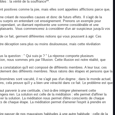
es : la vérité de la souffrance**.
rent positives comme la joie, mais elles sont appelées afflictions parce que,
 créant de nouvelles causes et donc de futurs effets. Il s'agit de la
 peu surpris en entendant cet enseignement. Prenons un exemple pour
r ; cependant, un diamant représente une somme considérable et une
s plaisants. Vous commencerez à considérer d'un air suspicieux jusqu'à vos
de ce fait, germent différentes notions qui vous poussent à agir. Ces
tre déception sera plus ou moins douloureuse, mais cette révélation
ous la question : " Qui suis-je ? " La réponse comporte plusieurs
n, nous sommes pris par l'illusion. Cette illusion est notre réalité, que
la constatation qu'il est composé de différents membres. A leur tour, ces
emblement des différents membres. Nous ratons des étapes et pensons que la
hénomènes sont vacuité, il ne s'agit pas d'un dogme ; dans le monde actuel,
, cela prouve qu'il y a bien une véracité dans ce fait. Le problème est que
ut parvenir à une certitude, c'est-à-dire intégrer pleinement cette
a rien. La solution est celle de la méditation : elle permet d'affiner la
er la solution. La méditation nous permet d'être conscients de chaque
s de chaque étape. La méditation permet d'amener l'esprit à prendre en
-dire passer de nos mauvaises habitudes à une autre habitude : celle de la