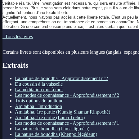
véritable réalité. Une investigation est nécessaire, qui sera ensuite affin
percer le sens. Plus le sens sera clair dans notre esprit, plus il y aura de l
signifie l'obtention d'une totale liberté.
Actuellement, nous n'avons pas accès à cette liberté totale. C'est un peu l
efforçant, une compréhension de l'importance de ce processus apparaîtra. 
libération. Si une compréhension prend place, il est alors certain que l'espri
Tous les livres
Certains livrets sont disponibles en plusieurs langues (anglais, espagn
Extraits
La nature de bouddha - Approfondissement n°2
Du coussin à la vaisselle
La méditation mot à mot
Les modes de connaissance - Approfondissement n°2
Trois options de pratique
Amitabha - Introduction
Amitabha, 1re partie (Kunzig Shamar Rinpoché)
Amitabha, 1re partie (Lama Tréhor)
Les modes de connaissance - Approfondissement n°1
La nature de bouddha (Lama Jigméla)
La nature de bouddha (Khenpo Ngédeun)