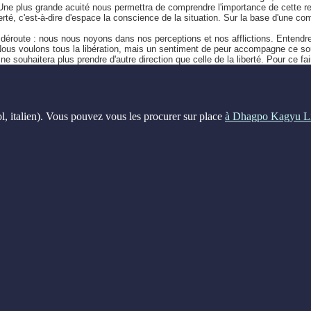
ée. Une plus grande acuité nous permettra de comprendre l'importance de cette 
iberté, c'est-à-dire d'espace la conscience de la situation. Sur la base d'une co
a déroute : nous nous noyons dans nos perceptions et nos afflictions. Entendre
Nous voulons tous la libération, mais un sentiment de peur accompagne ce s
t ne souhaitera plus prendre d'autre direction que celle de la liberté. Pour ce
ol, italien). Vous pouvez vous les procurer sur place
à Dhagpo Kagyu L