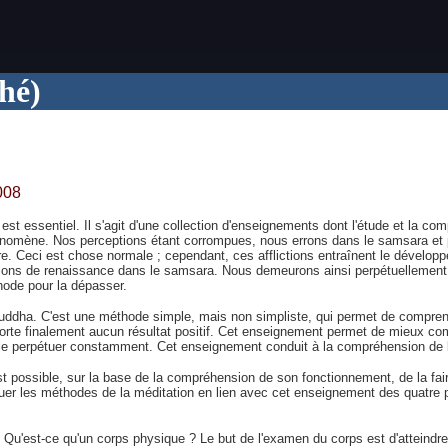
hé)
2008
est essentiel. Il s'agit d'une collection d'enseignements dont l'étude et la co
 phénomène. Nos perceptions étant corrompues, nous errons dans le samsara et
autre. Ceci est chose normale ; cependant, ces afflictions entraînent le déve
itions de renaissance dans le samsara. Nous demeurons ainsi perpétuellement
ode pour la dépasser.
ddha. C'est une méthode simple, mais non simpliste, qui permet de comprendre
e n'apporte finalement aucun résultat positif. Cet enseignement permet de mie
 le perpétuer constamment. Cet enseignement conduit à la compréhension de la
t possible, sur la base de la compréhension de son fonctionnement, de la fai
les méthodes de la méditation en lien avec cet enseignement des quatre pla
. Qu'est-ce qu'un corps physique ? Le but de l'examen du corps est d'atteind