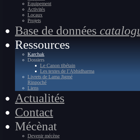
Equipement
Activités
Locaux
Projets
Base de données
catalog
Ressources
Karchak
Dossiers
Le Canon tibétain
Les textes de l’Abhidharma
Livrets de Lama Jigmé
Rinpoché
Liens
Actualités
Contact
Mécènat
Devenir mécène