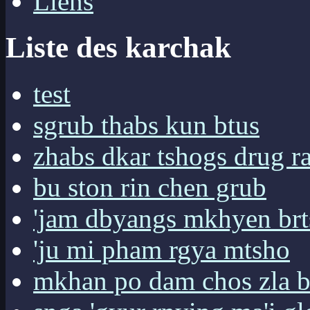
Liens
Liste des karchak
test
sgrub thabs kun btus
zhabs dkar tshogs drug r
bu ston rin chen grub
'jam dbyangs mkhyen brt
'ju mi pham rgya mtsho
mkhan po dam chos zla 