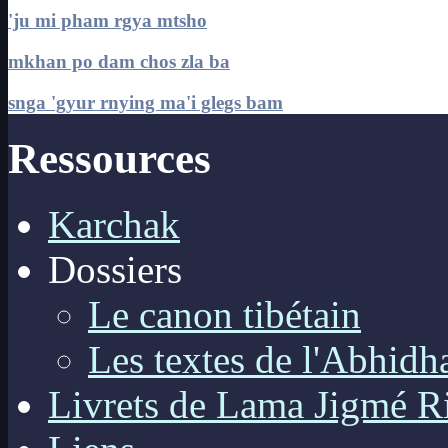
'ju mi pham rgya mtsho
mkhan po dam chos zla ba
snga 'gyur rnying ma'i glegs bam
Ressources
Karchak
Dossiers
Le canon tibétain
Les textes de l'Abhid
Livrets de Lama Jigmé R