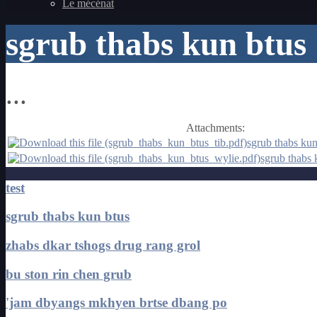
Le mécénat
sgrub thabs kun btus
...
Attachments:
sgrub thabs kun
sgrub thabs 
test
sgrub thabs kun btus
zhabs dkar tshogs drug rang grol
bu ston rin chen grub
'jam dbyangs mkhyen brtse dbang po